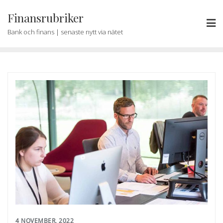
Skip
Finansrubriker
to
content
Bank och finans | senaste nytt via nätet
4 NOVEMBER, 2022