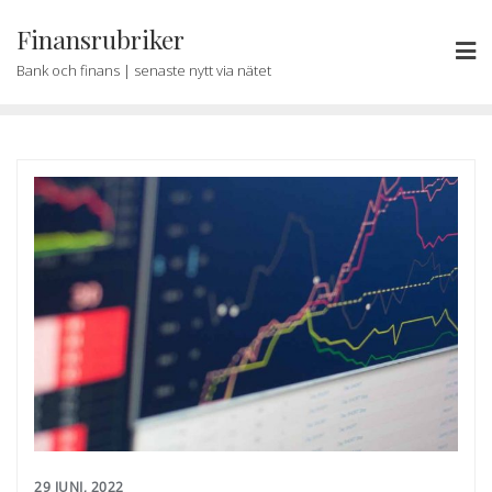
Skip
Finansrubriker
to
content
Bank och finans | senaste nytt via nätet
29 JUNI, 2022