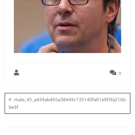
0
Inläggsnavigering
male_45_a434ab465a38449c135140fa01e9f3fa216b
be3f