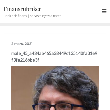
Skip
Finansrubriker
to
content
Bank och finans | senaste nytt via nätet
2 mars, 2021
male_45_a434ab465a38449c135140fa01e9
f3fa216bbe3f