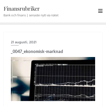
Skip
Finansrubriker
to
content
Bank och finans | senaste nytt via nätet
21 augusti, 2021
_0047_ekonomisk-marknad