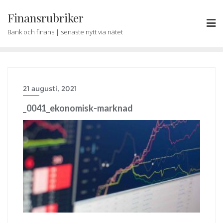
Skip
Finansrubriker
to
content
Bank och finans | senaste nytt via nätet
21 augusti, 2021
_0041_ekonomisk-marknad