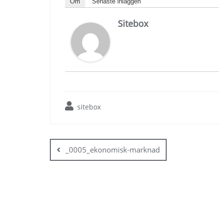
Om
Senaste inläggen
Sitebox
sitebox
Inläggsnavigering
_0005_ekonomisk-marknad