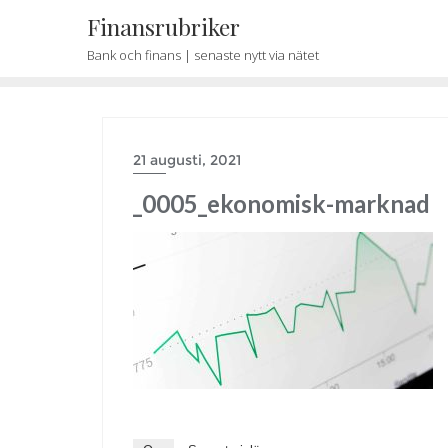
Skip
Finansrubriker
to
Bank och finans | senaste nytt via nätet
content
21 augusti, 2021
_0005_ekonomisk-marknad